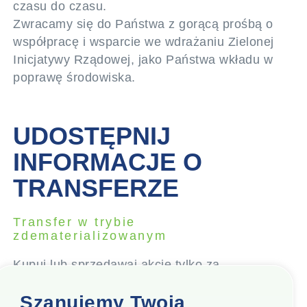
czasu do czasu.
Zwracamy się do Państwa z gorącą prośbą o
współpracę i wsparcie we wdrażaniu Zielonej
Inicjatywy Rządowej, jako Państwa wkładu w
poprawę środowiska.
UDOSTĘPNIJ
INFORMACJE O
TRANSFERZE
Transfer w trybie
zdematerializowanym
Kupuj lub sprzedawaj akcje tylko za
pośrednictwem uznanych maklerów akcji
Szanujemy Twoją
zarejestrowanych na giełdach papierów