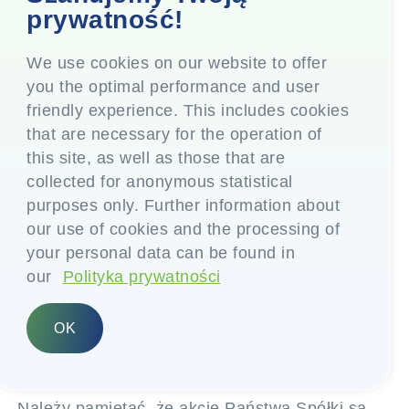
wartościowych lub zabezpieczonych witrynach
prywatność!
handlu internetowego. Upewnij się, że uzyskasz
odpowiednią notę kontraktową od swojego
We use cookies on our website to offer
maklera, na wszystkie swoje transakcje
you the optimal performance and user
sprzedaży i zakupów. Zachowaj wszystkie takie
friendly experience. This includes cookies
notatki kontraktowe dla celów rozliczeń
that are necessary for the operation of
podatkowych.
this site, as well as those that are
Kiedy kupujesz akcje w trybie depozytowym za
collected for anonymous statistical
pośrednictwem uznanego brokera akcji,
purposes only. Further information about
wszystko, czego potrzebujesz, to podać dane
our use of cookies and the processing of
swojego konta Demat swojemu brokerowi.
your personal data can be found in
Kupione akcje zostaną bezpośrednio
our
Polityka prywatności
zaksięgowane na Twoim koncie Demat.
OK
Transfer przez tryb fizyczny
Należy pamiętać, że akcje Państwa Spółki są