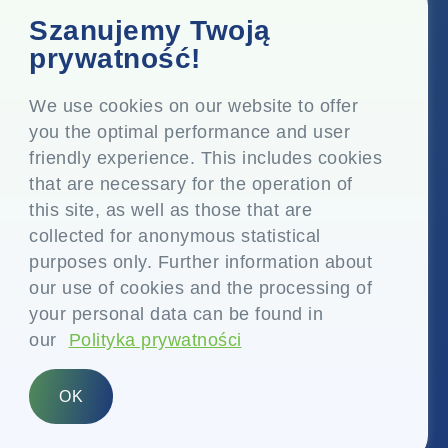
Biuro korporacyjne
Szanujemy Twoją
Top Floor, Times Tower, Kamala City, Senapati Bapat
prywatność!
Marg, Lower Parel, Mumbai - 400 013, Maharashtra,
Indie
We use cookies on our website to offer
you the optimal performance and user
Siedziba
friendly experience. This includes cookies
P.O. Vasind, Taluka Shahapur, Dist. Thane - 421 604,
that are necessary for the operation of
Maharashtra Indie
this site, as well as those that are
+91-22-24819000
collected for anonymous statistical
purposes only. Further information about
info@eplglobal.com
our use of cookies and the processing of
your personal data can be found in
our
Polityka prywatności
Polish
OK
Prawa autorskie © 2026- EPL Limited
(dawniej znana jako Essel Propack Limited)