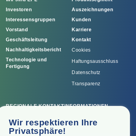
Investoren
Auszeichnungen
Interessensgruppen
Kunden
Vorstand
Karriere
Geschäftsleitung
Kontakt
Nachhaltigkeitsbericht
Cookies
Technologie und
Haftungsausschluss
Fertigung
Datenschutz
Transparenz
REGIONALE KONTAKTINFORMATIONEN
Firmensitz
Wir respektieren Ihre
Top Floor, Times Tower, Kamala City, Senapati Bapat
Privatsphäre!
Marg, Lower Parel, Mumbai - 400 013, Maharashtra,