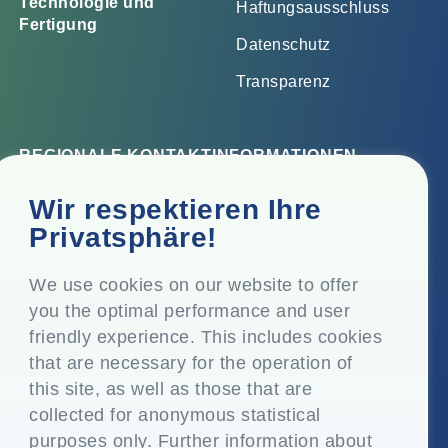
Technologie und
Haftungsausschluss
Fertigung
Datenschutz
Transparenz
REGIONALE KONTAKTINFORMATIONEN
Firmensitz
Wir respektieren Ihre
Top Floor, Times Tower, Kamala City, Senapati Bapat
Privatsphäre!
Marg, Lower Parel, Mumbai - 400 013, Maharashtra,
Indien
We use cookies on our website to offer
you the optimal performance and user
Eingetragener Sitz
friendly experience. This includes cookies
P.O. Vasind, Taluka Shahapur, Dist. Thane - 421 604,
that are necessary for the operation of
Maharashtra Indien
this site, as well as those that are
+91-22-24819000
collected for anonymous statistical
purposes only. Further information about
info@eplglobal.com