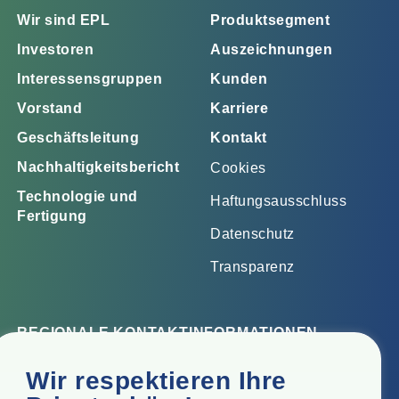
Wir sind EPL
Produktsegment
Investoren
Auszeichnungen
Interessensgruppen
Kunden
Vorstand
Karriere
Geschäftsleitung
Kontakt
Nachhaltigkeitsbericht
Cookies
Technologie und
Haftungsausschluss
Fertigung
Datenschutz
Transparenz
REGIONALE KONTAKTINFORMATIONEN
Firmensitz
Wir respektieren Ihre
Top Floor, Times Tower, Kamala City, Senapati Bapat