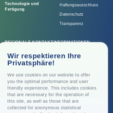
Technologie und
Haftungsausschluss
Fertigung
Datenschutz
Transparenz
REGIONALE KONTAKTINFORMATIONEN
Firmensitz
Wir respektieren Ihre
Top Floor, Times Tower, Kamala City, Senapati Bapat
Privatsphäre!
Marg, Lower Parel, Mumbai - 400 013, Maharashtra,
Indien
We use cookies on our website to offer
you the optimal performance and user
Eingetragener Sitz
friendly experience. This includes cookies
P.O. Vasind, Taluka Shahapur, Dist. Thane - 421 604,
that are necessary for the operation of
Maharashtra Indien
this site, as well as those that are
+91-22-24819000
collected for anonymous statistical