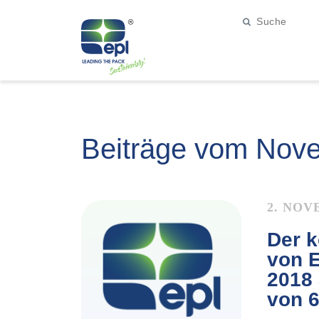
Beiträge vom Nov
2. NOV
Der k
von E
2018 
von 