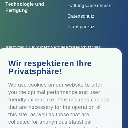
Technologie und
Haftungsausschluss
Fertigung
Datenschutz
Transparenz
REGIONALE KONTAKTINFORMATIONEN
Firmensitz
Wir respektieren Ihre
Top Floor, Times Tower, Kamala City, Senapati Bapat
Privatsphäre!
Marg, Lower Parel, Mumbai - 400 013, Maharashtra,
Indien
We use cookies on our website to offer
you the optimal performance and user
Eingetragener Sitz
friendly experience. This includes cookies
P.O. Vasind, Taluka Shahapur, Dist. Thane - 421 604,
that are necessary for the operation of
Maharashtra Indien
this site, as well as those that are
+91-22-24819000
collected for anonymous statistical