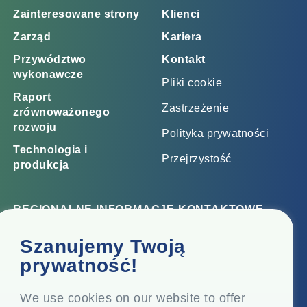
Zainteresowane strony
Klienci
Zarząd
Kariera
Przywództwo
Kontakt
wykonawcze
Pliki cookie
Raport
Zastrzeżenie
zrównoważonego
rozwoju
Polityka prywatności
Technologia i
Przejrzystość
produkcja
REGIONALNE INFORMACJE KONTAKTOWE
Biuro korporacyjne
Szanujemy Twoją
Top Floor, Times Tower, Kamala City, Senapati Bapat
prywatność!
Marg, Lower Parel, Mumbai - 400 013, Maharashtra,
Indie
We use cookies on our website to offer