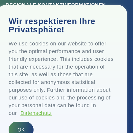
REGIONALE KONTAKTINFORMATIONEN
Firmensitz
Wir respektieren Ihre
Top Floor, Times Tower, Kamala City, Senapati Bapat
Privatsphäre!
Marg, Lower Parel, Mumbai - 400 013, Maharashtra,
Indien
We use cookies on our website to offer
you the optimal performance and user
Eingetragener Sitz
friendly experience. This includes cookies
P.O. Vasind, Taluka Shahapur, Dist. Thane - 421 604,
that are necessary for the operation of
Maharashtra Indien
this site, as well as those that are
+91-22-24819000
collected for anonymous statistical
purposes only. Further information about
info@eplglobal.com
our use of cookies and the processing of
your personal data can be found in
our
Datenschutz
German
OK