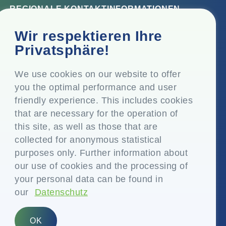
REGIONALE KONTAKTINFORMATIONEN
Firmensitz
Wir respektieren Ihre
Top Floor, Times Tower, Kamala City, Senapati Bapat
Privatsphäre!
Marg, Lower Parel, Mumbai - 400 013, Maharashtra,
Indien
We use cookies on our website to offer
you the optimal performance and user
Eingetragener Sitz
friendly experience. This includes cookies
P.O. Vasind, Taluka Shahapur, Dist. Thane - 421 604,
that are necessary for the operation of
Maharashtra Indien
this site, as well as those that are
+91-22-24819000
collected for anonymous statistical
purposes only. Further information about
info@eplglobal.com
our use of cookies and the processing of
your personal data can be found in
our
Datenschutz
German
OK