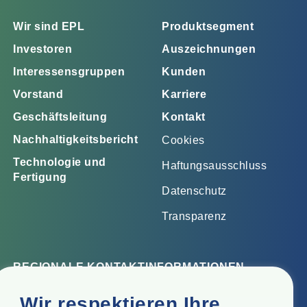
Wir sind EPL
Produktsegment
Investoren
Auszeichnungen
Interessensgruppen
Kunden
Vorstand
Karriere
Geschäftsleitung
Kontakt
Nachhaltigkeitsbericht
Cookies
Technologie und
Haftungsausschluss
Fertigung
Datenschutz
Transparenz
REGIONALE KONTAKTINFORMATIONEN
Firmensitz
Wir respektieren Ihre