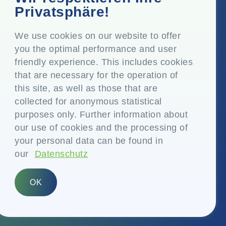
Top Floor, Times Tower, Kamala City, Senapati Bapat
Privatsphäre!
Marg, Lower Parel, Mumbai - 400 013, Maharashtra,
Indien
We use cookies on our website to offer
you the optimal performance and user
Eingetragener Sitz
friendly experience. This includes cookies
P.O. Vasind, Taluka Shahapur, Dist. Thane - 421 604,
that are necessary for the operation of
Maharashtra Indien
this site, as well as those that are
+91-22-24819000
collected for anonymous statistical
purposes only. Further information about
info@eplglobal.com
our use of cookies and the processing of
your personal data can be found in
our
Datenschutz
German
OK
Copyright © 2026- EPL Limited
(früher bekannt als Essel Propack Limited)