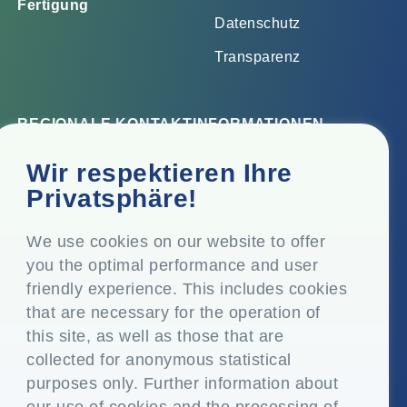
Fertigung
Datenschutz
Transparenz
REGIONALE KONTAKTINFORMATIONEN
Firmensitz
Wir respektieren Ihre
Top Floor, Times Tower, Kamala City, Senapati Bapat
Privatsphäre!
Marg, Lower Parel, Mumbai - 400 013, Maharashtra,
Indien
We use cookies on our website to offer
you the optimal performance and user
Eingetragener Sitz
friendly experience. This includes cookies
P.O. Vasind, Taluka Shahapur, Dist. Thane - 421 604,
that are necessary for the operation of
Maharashtra Indien
this site, as well as those that are
+91-22-24819000
collected for anonymous statistical
purposes only. Further information about
info@eplglobal.com