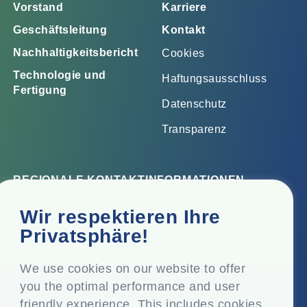
Vorstand
Karriere
Geschäftsleitung
Kontakt
Nachhaltigkeitsbericht
Cookies
Technologie und
Haftungsausschluss
Fertigung
Datenschutz
Transparenz
REGIONALE KONTAKTINFORMATIONEN
Firmensitz
Wir respektieren Ihre
Top Floor, Times Tower, Kamala City, Senapati Bapat
Privatsphäre!
Marg, Lower Parel, Mumbai - 400 013, Maharashtra,
Indien
We use cookies on our website to offer
you the optimal performance and user
Eingetragener Sitz
friendly experience. This includes cookies