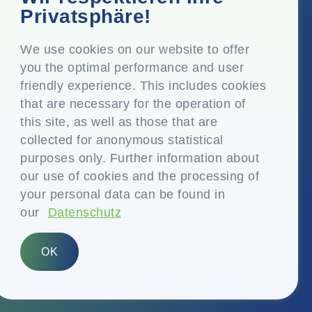
Top Floor, Times Tower, Kamala City, Senapati Bapat
Privatsphäre!
Marg, Lower Parel, Mumbai - 400 013, Maharashtra,
Indien
We use cookies on our website to offer
you the optimal performance and user
Eingetragener Sitz
friendly experience. This includes cookies
P.O. Vasind, Taluka Shahapur, Dist. Thane - 421 604,
that are necessary for the operation of
Maharashtra Indien
this site, as well as those that are
+91-22-24819000
collected for anonymous statistical
purposes only. Further information about
info@eplglobal.com
our use of cookies and the processing of
your personal data can be found in
our
Datenschutz
German
OK
Copyright © 2026- EPL Limited
(früher bekannt als Essel Propack Limited)