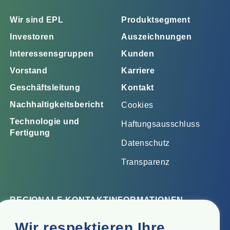
Wir sind EPL
Produktsegment
Investoren
Auszeichnungen
Interessensgruppen
Kunden
Vorstand
Karriere
Geschäftsleitung
Kontakt
Nachhaltigkeitsbericht
Cookies
Technologie und
Haftungsausschluss
Fertigung
Datenschutz
Transparenz
REGIONALE KONTAKTINFORMATIONEN
Firmensitz
Wir respektieren Ihre