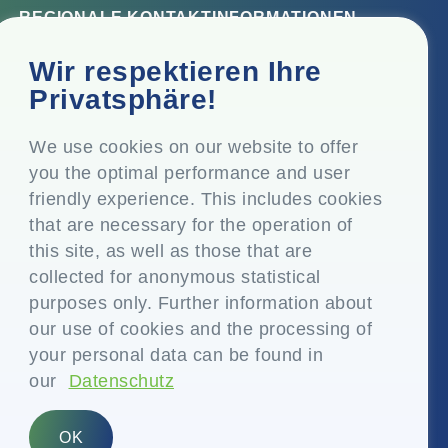
REGIONALE KONTAKTINFORMATIONEN
Firmensitz
Wir respektieren Ihre
Top Floor, Times Tower, Kamala City, Senapati Bapat
Privatsphäre!
Marg, Lower Parel, Mumbai - 400 013, Maharashtra,
Indien
We use cookies on our website to offer
you the optimal performance and user
Eingetragener Sitz
friendly experience. This includes cookies
P.O. Vasind, Taluka Shahapur, Dist. Thane - 421 604,
that are necessary for the operation of
Maharashtra Indien
this site, as well as those that are
+91-22-24819000
collected for anonymous statistical
purposes only. Further information about
info@eplglobal.com
our use of cookies and the processing of
your personal data can be found in
our
Datenschutz
German
OK