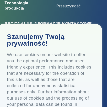
Technologia i
Przejrzystość
produkcja
REGIONALNE INFORMACJE KONTAKTOWE
Biuro korporacyjne
Szanujemy Twoją
Top Floor, Times Tower, Kamala City, Senapati Bapat
prywatność!
Marg, Lower Parel, Mumbai - 400 013, Maharashtra,
Indie
We use cookies on our website to offer
you the optimal performance and user
Siedziba
friendly experience. This includes cookies
P.O. Vasind, Taluka Shahapur, Dist. Thane - 421 604,
that are necessary for the operation of
Maharashtra Indie
this site, as well as those that are
+91-22-24819000
collected for anonymous statistical
purposes only. Further information about
info@eplglobal.com
our use of cookies and the processing of
your personal data can be found in