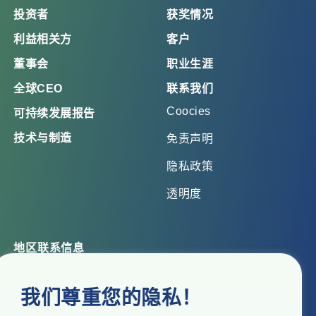
投资者
获奖情况
利益相关方
客户
董事会
职业生涯
全球CEO
联系我们
Coocies
可持续发展报告
技术与制造
免责声明
隐私政策
透明度
地区联系信息
总部办公室
我们尊重您的隐私！
Top Floor, Times Tower, Kamala City, Senapati Bapat
Marg, Lower Parel, Mumbai – 400 013, Maharashtra,