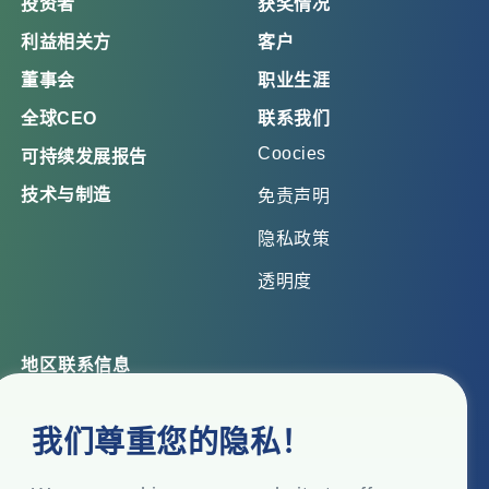
投资者
获奖情况
利益相关方
客户
董事会
职业生涯
全球CEO
联系我们
Coocies
可持续发展报告
技术与制造
免责声明
隐私政策
透明度
地区联系信息
总部办公室
我们尊重您的隐私！
Top Floor, Times Tower, Kamala City, Senapati Bapat
Marg, Lower Parel, Mumbai – 400 013, Maharashtra,
India