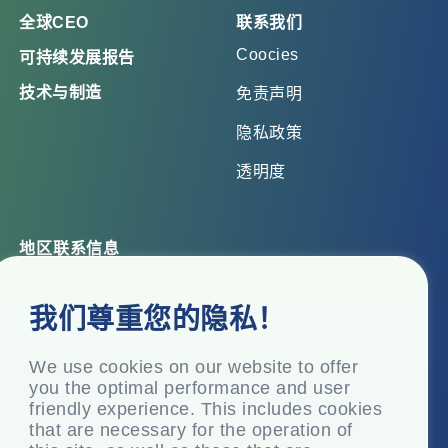
全球CEO
联系我们
Coocies
可持续发展报告
技术与制造
免责声明
隐私政策
透明度
地区联系信息
总部办公室
我们尊重您的隐私！
Top Floor, Times Tower, Kamala City, Senapati Bapat
Marg, Lower Parel, Mumbai – 400 013, Maharashtra,
India
We use cookies on our website to offer
you the optimal performance and user
注册办事处
friendly experience. This includes cookies
P.O. Vasind, Taluka Shahapur, Dist.
that are necessary for the operation of