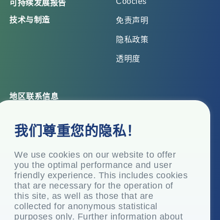
Coocies
可持续发展报告
技术与制造
免责声明
隐私政策
透明度
地区联系信息
总部办公室
我们尊重您的隐私！
Top Floor, Times Tower, Kamala City, Senapati Bapat
Marg, Lower Parel, Mumbai – 400 013, Maharashtra,
India
We use cookies on our website to offer
you the optimal performance and user
注册办事处
friendly experience. This includes cookies
P.O. Vasind, Taluka Shahapur, Dist.
that are necessary for the operation of
this site, as well as those that are
+91-22-24819000
collected for anonymous statistical
info@eplglobal.com
purposes only. Further information about