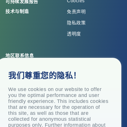
Coocies
可持续发展报告
技术与制造
免责声明
隐私政策
透明度
地区联系信息
总部办公室
我们尊重您的隐私！
Top Floor, Times Tower, Kamala City, Senapati Bapat
Marg, Lower Parel, Mumbai – 400 013, Maharashtra,
India
We use cookies on our website to offer
you the optimal performance and user
注册办事处
friendly experience. This includes cookies
P.O. Vasind, Taluka Shahapur, Dist.
that are necessary for the operation of
this site, as well as those that are
+91-22-24819000
collected for anonymous statistical
info@eplglobal.com
purposes only. Further information about