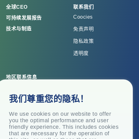
全球CEO
联系我们
Coocies
可持续发展报告
技术与制造
免责声明
隐私政策
透明度
地区联系信息
总部办公室
我们尊重您的隐私！
Top Floor, Times Tower, Kamala City, Senapati Bapat
Marg, Lower Parel, Mumbai – 400 013, Maharashtra,
India
We use cookies on our website to offer
you the optimal performance and user
注册办事处
friendly experience. This includes cookies
P.O. Vasind, Taluka Shahapur, Dist.
that are necessary for the operation of