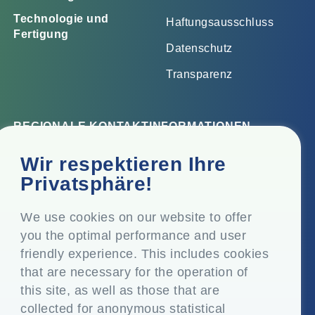
Technologie und
Haftungsausschluss
Fertigung
Datenschutz
Transparenz
REGIONALE KONTAKTINFORMATIONEN
Firmensitz
Wir respektieren Ihre
Top Floor, Times Tower, Kamala City, Senapati Bapat
Privatsphäre!
Marg, Lower Parel, Mumbai - 400 013, Maharashtra,
Indien
We use cookies on our website to offer
you the optimal performance and user
Eingetragener Sitz
friendly experience. This includes cookies
P.O. Vasind, Taluka Shahapur, Dist. Thane - 421 604,
that are necessary for the operation of
Maharashtra Indien
this site, as well as those that are
collected for anonymous statistical
+91-22-24819000