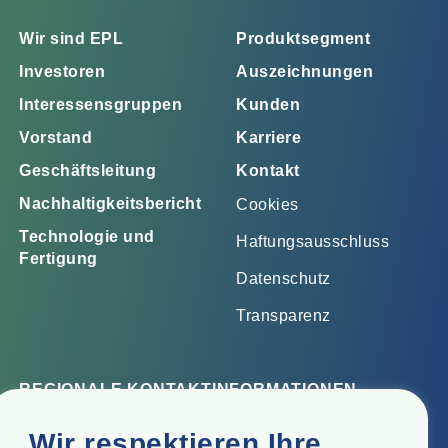
Wir sind EPL
Produktsegment
Investoren
Auszeichnungen
Interessensgruppen
Kunden
Vorstand
Karriere
Geschäftsleitung
Kontakt
Nachhaltigkeitsbericht
Cookies
Technologie und
Haftungsausschluss
Fertigung
Datenschutz
Transparenz
REGIONALE KONTAKTINFORMATIONEN
Firmensitz
Wir respektieren Ihre