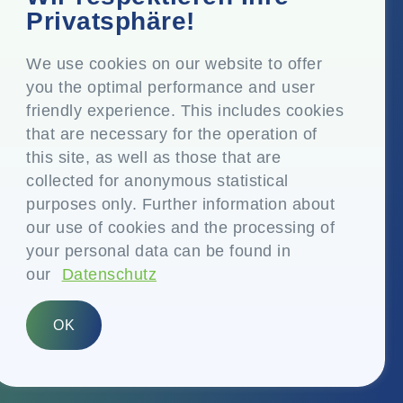
Top Floor, Times Tower, Kamala City, Senapati Bapat
Privatsphäre!
Marg, Lower Parel, Mumbai - 400 013, Maharashtra,
Indien
We use cookies on our website to offer
you the optimal performance and user
Eingetragener Sitz
friendly experience. This includes cookies
P.O. Vasind, Taluka Shahapur, Dist. Thane - 421 604,
that are necessary for the operation of
Maharashtra Indien
this site, as well as those that are
+91-22-24819000
collected for anonymous statistical
purposes only. Further information about
info@eplglobal.com
our use of cookies and the processing of
your personal data can be found in
our
Datenschutz
German
OK
Copyright © 2026- EPL Limited
(früher bekannt als Essel Propack Limited)