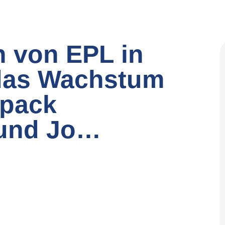
n von EPL in
 das Wachstum
opack
 und Jo…