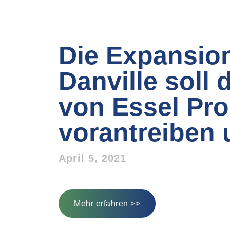
Die Expansio
Danville soll
von Essel Pr
vorantreiben
April 5, 2021
Mehr erfahren >>