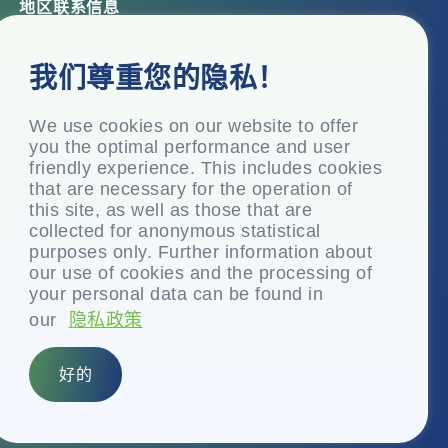
地区联系信息
总部办公室
我们尊重您的隐私！
Top Floor, Times Tower, Kamala City, Senapati Bapat
Marg, Lower Parel, Mumbai – 400 013, Maharashtra,
India
We use cookies on our website to offer
you the optimal performance and user
注册办事处
friendly experience. This includes cookies
P.O. Vasind, Taluka Shahapur, Dist.
that are necessary for the operation of
this site, as well as those that are
+91-22-24819000
collected for anonymous statistical
info@eplglobal.com
purposes only. Further information about
our use of cookies and the processing of
your personal data can be found in
our
隐私政策
Chinese
好的
版权所有 © 2026- EPL 有限公司
前身Essel Propack Limited