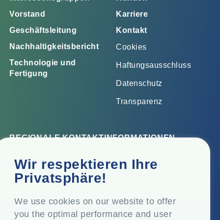
Vorstand
Karriere
Geschäftsleitung
Kontakt
Nachhaltigkeitsbericht
Cookies
Technologie und
Haftungsausschluss
Fertigung
Datenschutz
Transparenz
REGIONALE KONTAKTINFORMATIONEN
Firmensitz
Wir respektieren Ihre
Top Floor, Times Tower, Kamala City, Senapati Bapat
Privatsphäre!
Marg, Lower Parel, Mumbai - 400 013, Maharashtra,
Indien
We use cookies on our website to offer
you the optimal performance and user
Eingetragener Sitz