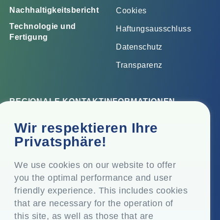
Nachhaltigkeitsbericht
Cookies
Technologie und
Haftungsausschluss
Fertigung
Datenschutz
Transparenz
REGIONALE KONTAKTINFORMATIONEN
Firmensitz
Wir respektieren Ihre
Top Floor, Times Tower, Kamala City, Senapati Bapat
Privatsphäre!
Marg, Lower Parel, Mumbai - 400 013, Maharashtra,
Indien
We use cookies on our website to offer
you the optimal performance and user
Eingetragener Sitz
friendly experience. This includes cookies
P.O. Vasind, Taluka Shahapur, Dist. Thane - 421 604,
that are necessary for the operation of
Maharashtra Indien
this site, as well as those that are