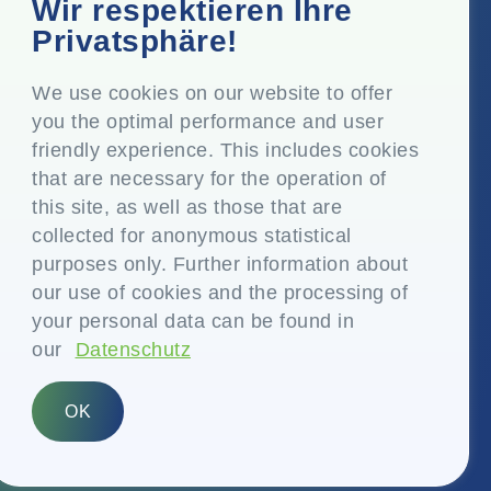
Firmensitz
Wir respektieren Ihre
Top Floor, Times Tower, Kamala City, Senapati Bapat
Privatsphäre!
Marg, Lower Parel, Mumbai - 400 013, Maharashtra,
Indien
We use cookies on our website to offer
you the optimal performance and user
Eingetragener Sitz
friendly experience. This includes cookies
P.O. Vasind, Taluka Shahapur, Dist. Thane - 421 604,
that are necessary for the operation of
Maharashtra Indien
this site, as well as those that are
collected for anonymous statistical
+91-22-24819000
purposes only. Further information about
info@eplglobal.com
our use of cookies and the processing of
your personal data can be found in
our
Datenschutz
German
OK
Copyright © 2026- EPL Limited
(früher bekannt als Essel Propack Limited)